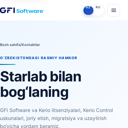
UZ
RU
Bosh sahifa
/
Kontaktlar
O‘ZBEKISTONDAGI RASMIY HAMKOR
Starlab bilan
bog‘laning
GFI Software va Kerio litsenziyalari, Kerio Control
uskunalari, joriy etish, migratsiya va uzaytirish
bo‘yicha yordam beramiz.