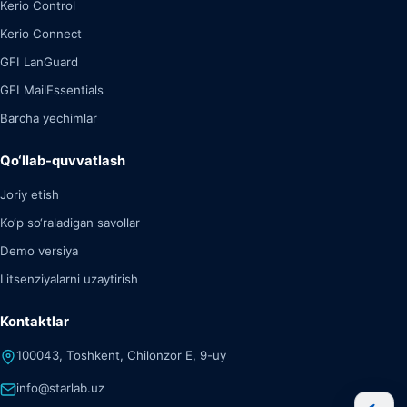
Kerio Control
Kerio Connect
GFI LanGuard
GFI MailEssentials
Barcha yechimlar
Qo‘llab-quvvatlash
Joriy etish
Ko‘p so‘raladigan savollar
Demo versiya
Litsenziyalarni uzaytirish
Kontaktlar
100043, Toshkent, Chilonzor E, 9-uy
info@starlab.uz