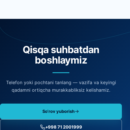
Qisqa suhbatdan
boshlaymiz
Telefon yoki pochtani tanlang — vazifa va keyingi
qadamni ortiqcha murakkabliksiz kelishamiz.
So‘rov yuborish
+998 71 2001999