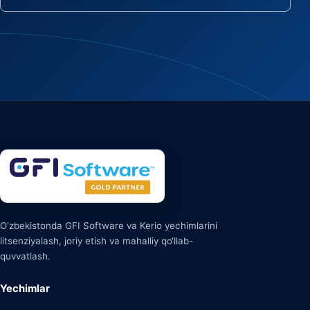
O‘zbekistonda GFI Software va Kerio yechimlarini
litsenziyalash, joriy etish va mahalliy qo‘llab-
quvvatlash.
Yechimlar