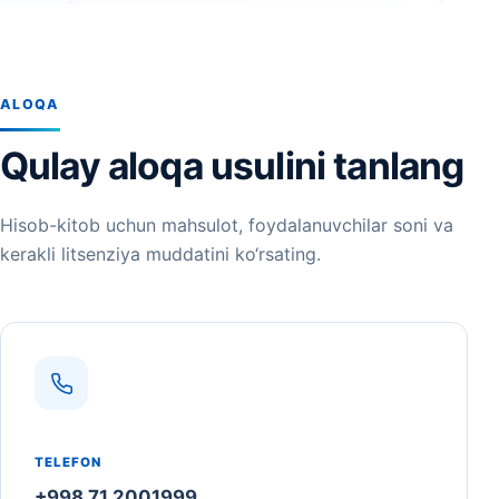
ALOQA
Qulay aloqa usulini tanlang
Hisob-kitob uchun mahsulot, foydalanuvchilar soni va
kerakli litsenziya muddatini ko‘rsating.
TELEFON
+998 71 2001999