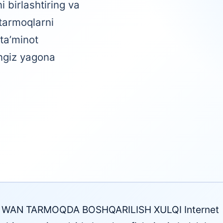
 birlashtiring va
 tarmoqlarni
ta’minot
ngiz yagona
SD WAN TARMOQDA BOSHQARILISH XULQI Internet