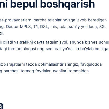
ni bepul boshqarish
et-provayderlarni barcha talablaringizga javob beradigan
ing. Dastur MPLS, T1, DSL, mis, tola, sun’iy yo’ldosh, 3G,
di.
 qiladi va trafikni qayta taqsimlaydi, shunda biznes uchu
idagi tarmoq aloqasi eng samarali yo’nalish bo’ylab amalga
iz xarajatlarni tezda optimallashtirishingiz, favqulodda
ing barchasi tarmoq foydalanuvchilari tomonidan
a