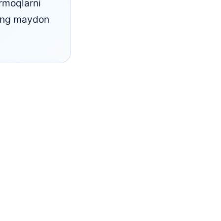
armoqlarni
keng maydon