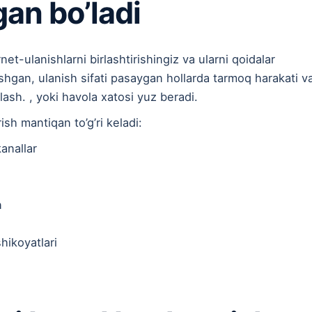
gan bo’ladi
-ulanishlarni birlashtirishingiz va ularni qoidalar
hgan, ulanish sifati pasaygan hollarda tarmoq harakati v
ash. , yoki havola xatosi yuz beradi.
sh mantiqan to’g’ri keladi:
anallar
n
hikoyatlari