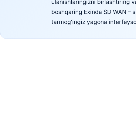
ulanishlaringizni birlashtiring 
boshqaring Exinda SD WAN – s
tarmog’ingiz yagona interfey