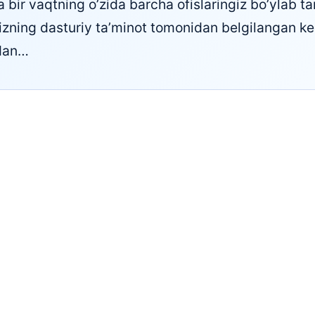
va bir vaqtning o’zida barcha ofislaringiz bo’ylab t
izning dasturiy ta’minot tomonidan belgilangan 
sdan…