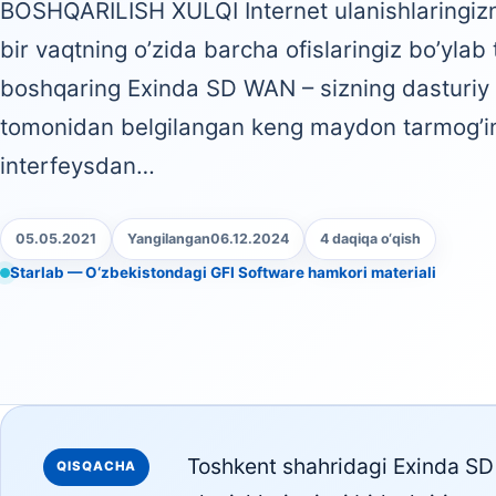
BOSHQARILISH XULQI Internet ulanishlaringizni
bir vaqtning o’zida barcha ofislaringiz bo’ylab
boshqaring Exinda SD WAN – sizning dasturiy 
tomonidan belgilangan keng maydon tarmog’i
interfeysdan…
05.05.2021
Yangilangan
06.12.2024
4 daqiqa o‘qish
Starlab — O‘zbekistondagi GFI Software hamkori materiali
Toshkent shahridagi Exinda 
QISQACHA