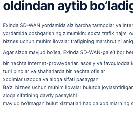
oldindan aytib bo’ladi
Exinda SD-WAN yordamida siz barcha tarmoqlar va Internet
yordamida boshqarishingiz mumkin: soxta trafik hajmi os
biznes uchun muhim ilovalar trafigining marshrutini aniql
Agar sizda mavjud bo’lsa, Exinda SD-WAN-ga e’tibor beri
bir nechta Internet-provayderlar, asosiy va favqulodda k
turli binolar va shaharlarda bir nechta ofislar
xodimlar uzoqda va aloqa sifati pasaygan
Ba’zi biznes uchun muhim ilovalar bulutda joylashtirilga
aloqa sifatining davriy pasayishi
mavjud bo’lmagan bulut xizmatlari haqida xodimlarning s