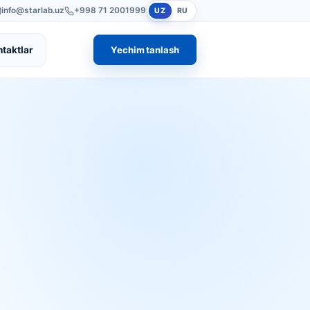
info@starlab.uz
+998 71 2001999
UZ
RU
ntaktlar
Yechim tanlash