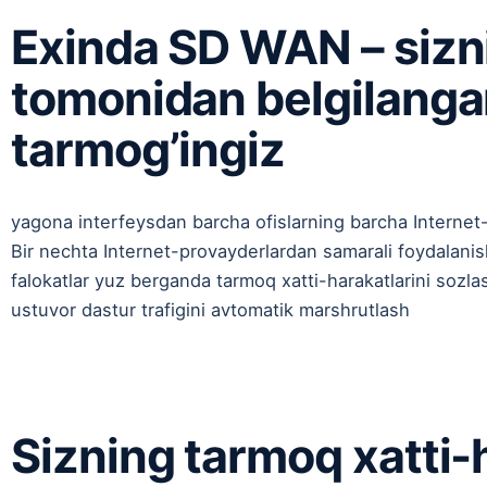
Exinda SD WAN – sizni
tomonidan belgilang
tarmog’ingiz
yagona interfeysdan barcha ofislarning barcha Internet-
Bir nechta Internet-provayderlardan samarali foydalani
falokatlar yuz berganda tarmoq xatti-harakatlarini sozla
ustuvor dastur trafigini avtomatik marshrutlash
Sizning tarmoq xatti-