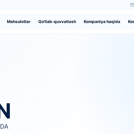
Mahsulotlar
Qo‘llab-quvvatlash
Kompaniya haqida
Ko
N
QDA