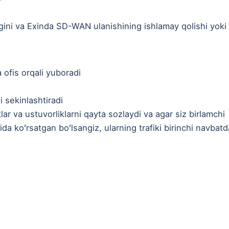
gini va Exinda SD-WAN ulanishining ishlamay qolishi yoki
 ofis orqali yuboradi
i sekinlashtiradi
r va ustuvorliklarni qayta sozlaydi va agar siz birlamchi
ida koʻrsatgan boʻlsangiz, ularning trafiki birinchi navbatd