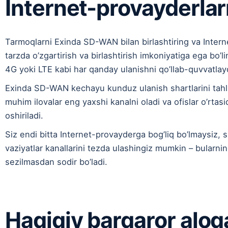
Internet-provayderlar
Tarmoqlarni Exinda SD-WAN bilan birlashtiring va Intern
tarzda o’zgartirish va birlashtirish imkoniyatiga ega bo’l
4G yoki LTE kabi har qanday ulanishni qo’llab-quvvatlay
Exinda SD-WAN kechayu kunduz ulanish shartlarini tahlil
muhim ilovalar eng yaxshi kanalni oladi va ofislar o’rtas
oshiriladi.
Siz endi bitta Internet-provayderga bog’liq bo’lmaysiz, s
vaziyatlar kanallarini tezda ulashingiz mumkin – bularn
sezilmasdan sodir bo’ladi.
Haqiqiy barqaror aloq