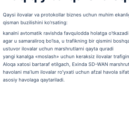
Qaysi ilovalar va protokollar biznes uchun muhim ekanli
qisman buzilishini ko’rsating:
kanalni avtomatik ravishda favqulodda holatga o’tkazadi
agar u samaraliroq bo’lsa, u trafikning bir qismini boshqa
ustuvor ilovalar uchun marshrutlarni qayta quradi
yangi kanalga «moslash» uchun keraksiz ilovalar trafigin
Aloqa xatosi bartaraf etilgach, Exinda SD-WAN marshrutla
havolani maʼlum ilovalar roʻyxati uchun afzal havola sifat
asosiy havolaga qaytariladi.