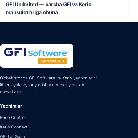
GFI Unlimited — barcha GFI va Kerio
mahsulotlariga obuna
O‘zbekistonda GFI Software va Kerio yechimlarini
litsenziyalash, joriy etish va mahalliy qo‘llab-
quvvatlash.
Yechimlar
Kerio Control
Kerio Connect
GFI LanGuard