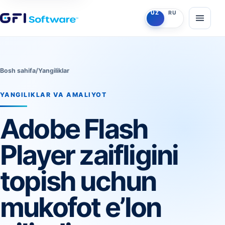
O‘zbekcha
Ruscha
UZ
RU
Menyun
Bosh sahifa
/
Yangiliklar
YANGILIKLAR VA AMALIYOT
Adobe Flash
Player zaifligini
topish uchun
mukofot eʼlon