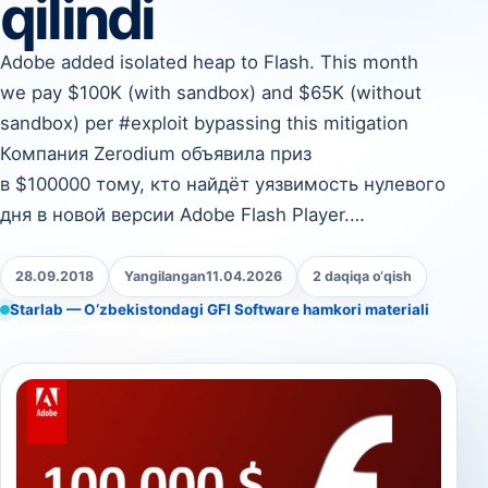
qilindi
Adobe added isolated heap to Flash. This month
we pay $100K (with sandbox) and $65K (without
sandbox) per #exploit bypassing this mitigation
Компания Zerodium объявила приз
в $100000 тому, кто найдёт уязвимость нулевого
дня в новой версии Adobe Flash Player.…
28.09.2018
Yangilangan
11.04.2026
2 daqiqa o‘qish
Starlab — O‘zbekistondagi GFI Software hamkori materiali