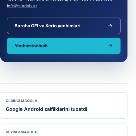
info@starlab.uz
Barcha GFI va Kerio yechimlari
Yechim tanlash
OLDINGI MAQOLA
Google Android zaifliklarini tuzatdi
KEYINGI MAQOLA