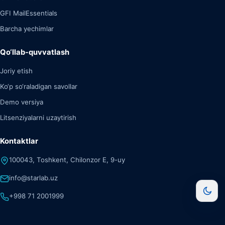
GFI MailEssentials
Barcha yechimlar
Qo‘llab-quvvatlash
Joriy etish
Ko‘p so‘raladigan savollar
Demo versiya
Litsenziyalarni uzaytirish
Kontaktlar
100043, Toshkent, Chilonzor E, 9-uy
info@starlab.uz
+998 71 2001999