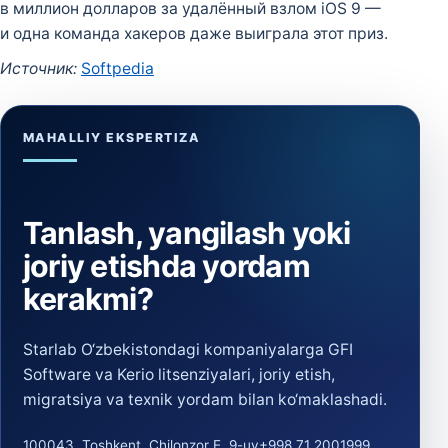
в миллион долларов за удалённый взлом iOS 9 —
и одна команда хакеров даже выиграла этот приз.
Источник:
Softpedia
MAHALLIY EKSPERTIZA
Tanlash, yangilash yoki
joriy etishda yordam
kerakmi?
Starlab O‘zbekistondagi kompaniyalarga GFI
Software va Kerio litsenziyalari, joriy etish,
migratsiya va texnik yordam bilan ko‘maklashadi.
100043, Toshkent, Chilonzor E, 9-uy
+998 71 2001999