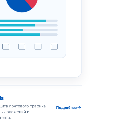
ls
ита почтового трафика
Подробнее
ных вложений и
тента.