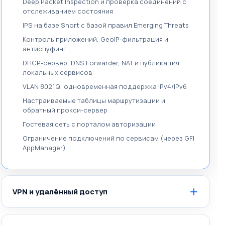
Deep Packet Inspection и проверка соединений с
отслеживанием состояния
IPS на базе Snort с базой правил Emerging Threats
Контроль приложений, GeoIP-фильтрация и
антиспуфинг
DHCP-сервер, DNS Forwarder, NAT и публикация
локальных сервисов
VLAN 802.1Q, одновременная поддержка IPv4/IPv6
Настраиваемые таблицы маршрутизации и
обратный прокси-сервер
Гостевая сеть с порталом авторизации
Ограничение подключений по сервисам (через GFI
AppManager)
VPN и удалённый доступ