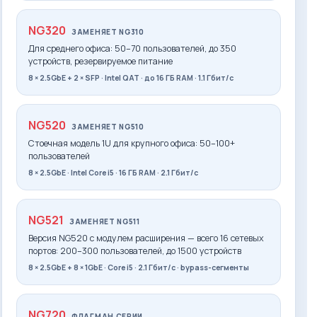
NG320
ЗАМЕНЯЕТ NG310
Для среднего офиса: 50–70 пользователей, до 350
устройств, резервируемое питание
8 × 2.5GbE + 2 × SFP · Intel QAT · до 16 ГБ RAM · 1.1 Гбит/с
NG520
ЗАМЕНЯЕТ NG510
Стоечная модель 1U для крупного офиса: 50–100+
пользователей
8 × 2.5GbE · Intel Core i5 · 16 ГБ RAM · 2.1 Гбит/с
NG521
ЗАМЕНЯЕТ NG511
Версия NG520 с модулем расширения — всего 16 сетевых
портов: 200–300 пользователей, до 1500 устройств
8 × 2.5GbE + 8 × 1GbE · Core i5 · 2.1 Гбит/с · bypass-сегменты
NG720
ФЛАГМАН СЕРИИ