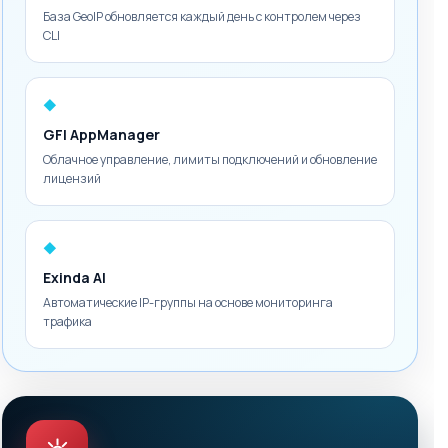
База GeoIP обновляется каждый день с контролем через
CLI
◆
GFI AppManager
Облачное управление, лимиты подключений и обновление
лицензий
◆
Exinda AI
Автоматические IP-группы на основе мониторинга
трафика