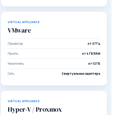
VIRTUAL APPLIANCE
VMware
Процессор
от 2 ГГц
Память
от 4 ГБ RAM
Накопитель
от 12 ГБ
Сеть
2 виртуальных адаптера
VIRTUAL APPLIANCE
Hyper‑V / Proxmox