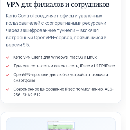
VPN для филиалов и сотрудников
Kerio Control соединяет офисы и удалённых
пользователей с корпоративными ресурсами
через зашифрованные туннели — включая
встроенный OpenVPN-сервер, появившийся в
версии 9.5.
Kerio VPN Client для Windows, macOS и Linux
Туннели сеть–сеть и клиент–сеть, IPsec и L2TP/IPsec
OpenVPN-профили для любых устройств, включая
смартфоны
Современное шифрование IPsec по умолчанию: AES-
256, SHA2-512