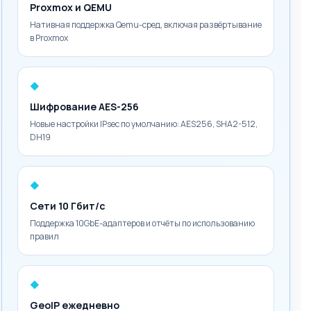
Proxmox и QEMU
Нативная поддержка Qemu-сред, включая развёртывание
в Proxmox
◆
Шифрование AES-256
Новые настройки IPsec по умолчанию: AES256, SHA2-512,
DH19
◆
Сети 10 Гбит/с
Поддержка 10GbE-адаптеров и отчёты по использованию
правил
◆
GeoIP ежедневно