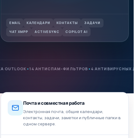
EMAIL
КАЛЕНДАРИ
КОНТАКТЫ
ЗАДАЧИ
ЧАТ XMPP
ACTIVESYNC
COPILOT AI
•
•
•
K
14 АНТИСПАМ-ФИЛЬТРОВ
4 АНТИВИРУСНЫХ ДВИЖКА
DKI
Почта и совместная работа
Электронная почта, общие календари,
контакты, задачи, заметки и публичные папки в
одном сервере.