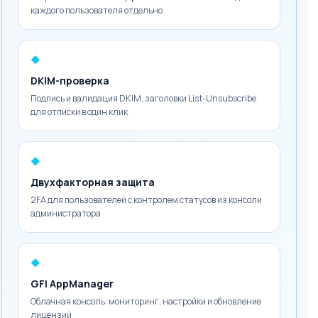
каждого пользователя отдельно
◆
DKIM-проверка
Подпись и валидация DKIM, заголовки List-Unsubscribe
для отписки в один клик
◆
Двухфакторная защита
2FA для пользователей с контролем статусов из консоли
администратора
◆
GFI AppManager
Облачная консоль: мониторинг, настройки и обновление
лицензий