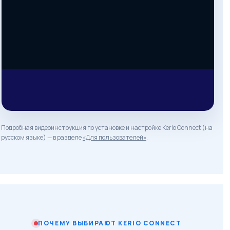
KerioConnect CoPilot
Резюме, перевод и ассистент написания писем на базе GenAI
Подробная видеоинструкция по установке и настройке Kerio Connect (на
русском языке) — в разделе
«Для пользователей»
.
ПОЧЕМУ ВЫБИРАЮТ KERIO CONNECT