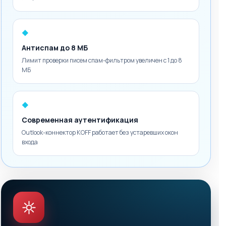
◆
Антиспам до 8 МБ
Лимит проверки писем спам-фильтром увеличен с 1 до 8
МБ
◆
Современная аутентификация
Outlook-коннектор KOFF работает без устаревших окон
входа