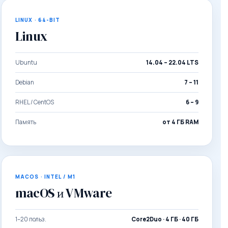
LINUX · 64-BIT
Linux
Ubuntu
14.04 – 22.04 LTS
Debian
7 – 11
RHEL / CentOS
6 – 9
Память
от 4 ГБ RAM
MACOS · INTEL / M1
macOS и VMware
1–20 польз.
Core2Duo · 4 ГБ · 40 ГБ