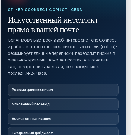
GFI KERIOCONNECT COPILOT · GENAI
Искусственный интеллект
прямо в вашей почте
GenAI-модуль встроен в веб-интерфейс Kerio Connect
и работает строго по согласию пользователя (opt-in):
резюмирует длинные переписки, переводит письма в
реальном времени, помогает составлять ответы и
каждое утро присылает дайджест входящих за
последние 24 часа.
Резюме длинных писем
Мгновенный перевод
Ассистент написания
Ежедневный дайджест