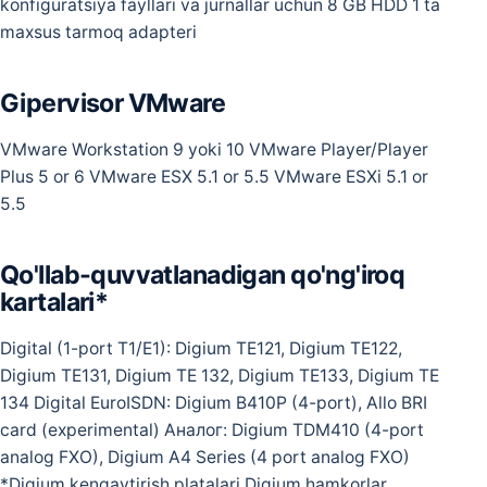
konfiguratsiya fayllari va jurnallar uchun 8 GB HDD 1 ta
maxsus tarmoq adapteri
Gipervisor VMware
VMware Workstation 9 yoki 10 VMware Player/Player
Plus 5 or 6 VMware ESX 5.1 or 5.5 VMware ESXi 5.1 or
5.5
Qo'llab-quvvatlanadigan qo'ng'iroq
kartalari*
Digital (1-port T1/E1): Digium TE121, Digium TE122,
Digium TE131, Digium TE 132, Digium TE133, Digium TE
134 Digital EuroISDN: Digium B410P (4-port), Allo BRI
card (experimental) Aналог: Digium TDM410 (4-port
analog FXO), Digium A4 Series (4 port analog FXO)
*Digium kengaytirish platalari Digium hamkorlar