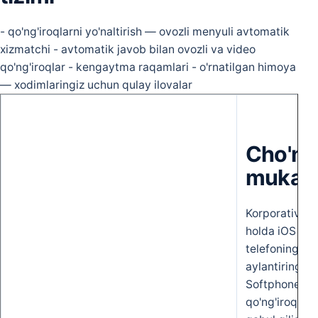
- qo'ng'iroqlarni yo'naltirish — ovozli menyuli avtomatik
xizmatchi - avtomatik javob bilan ovozli va video
qo'ng'iroqlar - kengaytma raqamlari - o'rnatilgan himoya
— xodimlaringiz uchun qulay ilovalar
Cho'nt
mukamm
Korporativ ra
holda iOS yok
telefoningizni
aylantiring! K
Softphone siz
qo'ng'iroqlarn