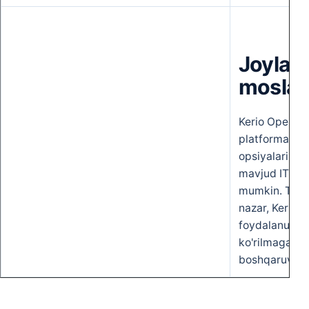
Joylash
moslas
Kerio Operato
platformada b
opsiyalari tuf
mavjud IT infr
mumkin. Tanla
nazar, Kerio 
foydalanuvchi 
ko'rilmagan d
boshqaruv qul