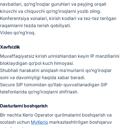
navbatlari, qo'ng'iroqlar guruhlari va peyjing orqali
kiruvchi va chiquvchi qo'ng'iroqlarni yozib oling.
Konferentsiya xonalari, kirish kodlari va tez-tez terilgan
raqamlarni tezda terish qobiliyati.
Video qo'ng'iroq.
Xavfsizlik
Muvaffaqiyatsiz kirish urinishlaridan keyin IP manzillarini
bloklaydigan qo'pol kuch himoyasi.
Shubhali harakatni aniqlash ma'murlarni qo'ng'iroqlar
soni va davomiyligi haqida xabar beradi.
Secure SIP tomonidan qo'llab-quvvatlanadigan SIP
telefonlarida qo'ng'iroqlarni shifrlash.
Dasturlarni boshqarish
Bir nechta Kerio Operator qurilmalarini boshqarish va
sozlash uchun
MyKerio
markazlashtirilgan boshqaruv