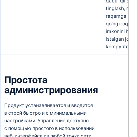
qabul qilish, 
tinglash, qo'n
raqamga yo'na
qo'ng'iroqlar t
imkonini bera
istalgan joyda
kompyuter yo
Простота
администрирования
Продукт устанавливается и вводится
в строй быстро и с минимальными
настройками. Управление доступно
с помощью простого в использовании
веб-интерфейса из любой точки сети