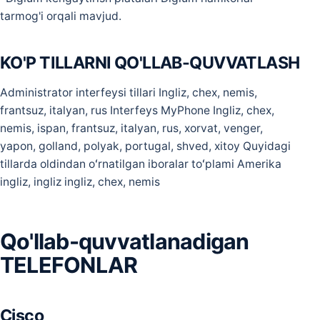
tarmog'i orqali mavjud.
KO'P TILLARNI QO'LLAB-QUVVATLASH
Administrator interfeysi tillari Ingliz, chex, nemis,
frantsuz, italyan, rus Interfeys MyPhone Ingliz, chex,
nemis, ispan, frantsuz, italyan, rus, xorvat, venger,
yapon, golland, polyak, portugal, shved, xitoy Quyidagi
tillarda oldindan oʻrnatilgan iboralar toʻplami Amerika
ingliz, ingliz ingliz, chex, nemis
Qo'llab-quvvatlanadigan
TELEFONLAR
Cisco