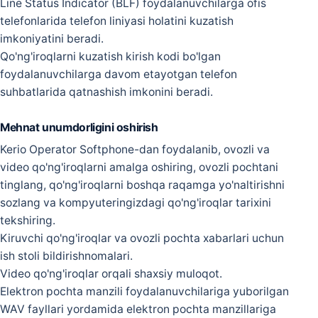
Line Status Indicator (BLF) foydalanuvchilarga ofis
telefonlarida telefon liniyasi holatini kuzatish
imkoniyatini beradi.
Qo'ng'iroqlarni kuzatish kirish kodi bo'lgan
foydalanuvchilarga davom etayotgan telefon
suhbatlarida qatnashish imkonini beradi.
Mehnat unumdorligini oshirish
Kerio Operator Softphone-dan foydalanib, ovozli va
video qo'ng'iroqlarni amalga oshiring, ovozli pochtani
tinglang, qo'ng'iroqlarni boshqa raqamga yo'naltirishni
sozlang va kompyuteringizdagi qo'ng'iroqlar tarixini
tekshiring.
Kiruvchi qo'ng'iroqlar va ovozli pochta xabarlari uchun
ish stoli bildirishnomalari.
Video qo'ng'iroqlar orqali shaxsiy muloqot.
Elektron pochta manzili foydalanuvchilariga yuborilgan
WAV fayllari yordamida elektron pochta manzillariga