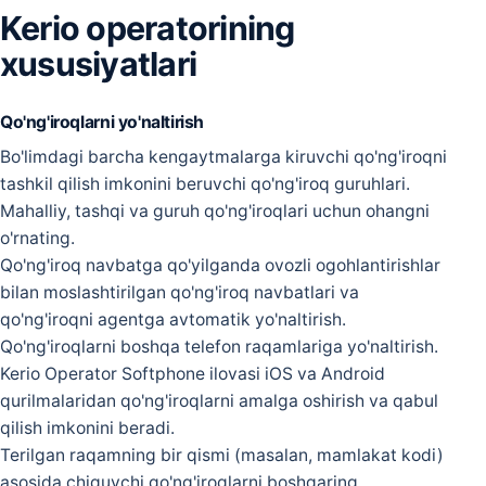
Kerio operatorining
xususiyatlari
Qo'ng'iroqlarni yo'naltirish
Bo'limdagi barcha kengaytmalarga kiruvchi qo'ng'iroqni
tashkil qilish imkonini beruvchi qo'ng'iroq guruhlari.
Mahalliy, tashqi va guruh qo'ng'iroqlari uchun ohangni
o'rnating.
Qo'ng'iroq navbatga qo'yilganda ovozli ogohlantirishlar
bilan moslashtirilgan qo'ng'iroq navbatlari va
qo'ng'iroqni agentga avtomatik yo'naltirish.
Qo'ng'iroqlarni boshqa telefon raqamlariga yo'naltirish.
Kerio Operator Softphone ilovasi iOS va Android
qurilmalaridan qo'ng'iroqlarni amalga oshirish va qabul
qilish imkonini beradi.
Terilgan raqamning bir qismi (masalan, mamlakat kodi)
asosida chiquvchi qo'ng'iroqlarni boshqaring.