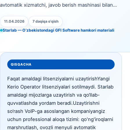
avtomatik xizmatchi, javob berish mashinasi bilan…
11.04.2026
7 daqiqa o‘qish
Starlab — O‘zbekistondagi GFI Software hamkori materiali
QISQACHA
Faqat amaldagi litsenziyalarni uzaytirishYangi
Kerio Operator litsenziyalari sotilmaydi. Starlab
amaldagi mijozlarga uzaytirish va qo‘llab-
quvvatlashda yordam beradi.Uzaytirishni
so‘rash VoIP-ga asoslangan kompaniyangiz
uchun professional aloqa tizimi: qo'ng'iroqlarni
marshrutlash, ovozli menyuli avtomatik