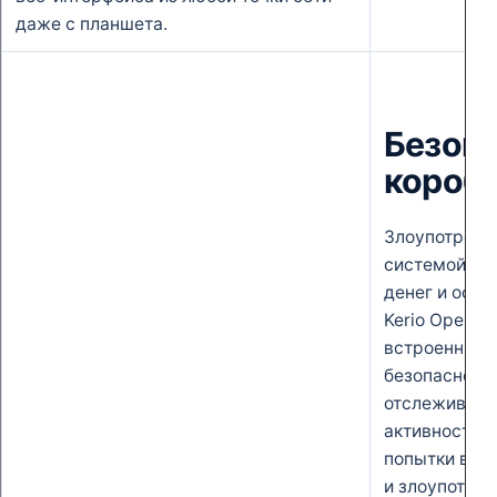
даже с планшета.
Безопа
короб
Злоупотребл
системой мо
денег и оста
Kerio Operato
встроенные 
безопасност
отслеживает
активность 
попытки взл
и злоупотре