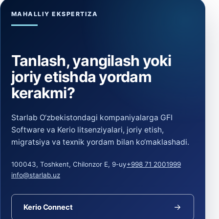
MAHALLIY EKSPERTIZA
Tanlash, yangilash yoki
joriy etishda yordam
kerakmi?
Starlab O‘zbekistondagi kompaniyalarga GFI
Software va Kerio litsenziyalari, joriy etish,
migratsiya va texnik yordam bilan ko‘maklashadi.
100043, Toshkent, Chilonzor E, 9-uy
+998 71 2001999
info@starlab.uz
Kerio Connect