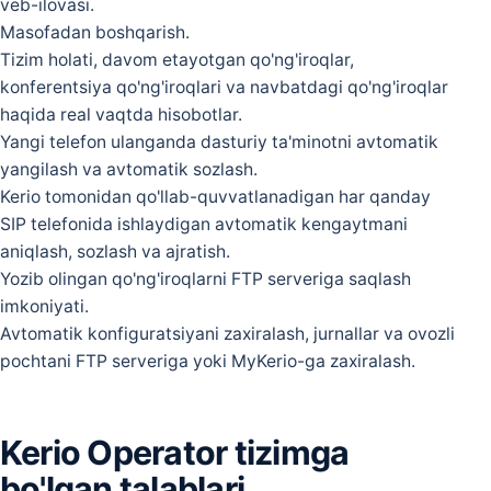
veb-ilovasi.
Masofadan boshqarish.
Tizim holati, davom etayotgan qo'ng'iroqlar,
konferentsiya qo'ng'iroqlari va navbatdagi qo'ng'iroqlar
haqida real vaqtda hisobotlar.
Yangi telefon ulanganda dasturiy ta'minotni avtomatik
yangilash va avtomatik sozlash.
Kerio tomonidan qo'llab-quvvatlanadigan har qanday
SIP telefonida ishlaydigan avtomatik kengaytmani
aniqlash, sozlash va ajratish.
Yozib olingan qo'ng'iroqlarni FTP serveriga saqlash
imkoniyati.
Avtomatik konfiguratsiyani zaxiralash, jurnallar va ovozli
pochtani FTP serveriga yoki MyKerio-ga zaxiralash.
Kerio Operator tizimga
bo'lgan talablari