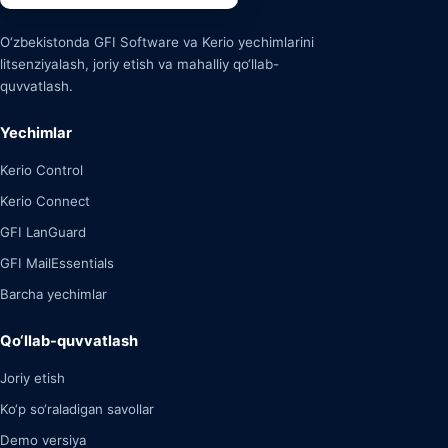
O‘zbekistonda GFI Software va Kerio yechimlarini
litsenziyalash, joriy etish va mahalliy qo‘llab-
quvvatlash.
Yechimlar
Kerio Control
Kerio Connect
GFI LanGuard
GFI MailEssentials
Barcha yechimlar
Qo‘llab-quvvatlash
Joriy etish
Ko‘p so‘raladigan savollar
Demo versiya