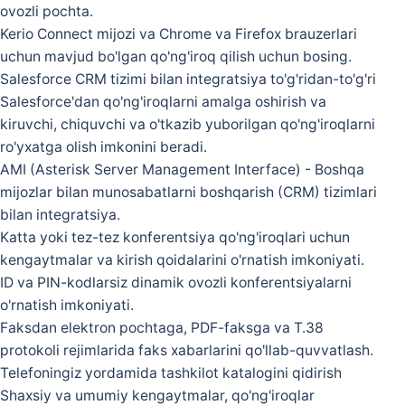
ovozli pochta.
Kerio Connect mijozi va Chrome va Firefox brauzerlari
uchun mavjud bo'lgan qo'ng'iroq qilish uchun bosing.
Salesforce CRM tizimi bilan integratsiya to'g'ridan-to'g'ri
Salesforce'dan qo'ng'iroqlarni amalga oshirish va
kiruvchi, chiquvchi va o'tkazib yuborilgan qo'ng'iroqlarni
ro'yxatga olish imkonini beradi.
AMI (Asterisk Server Management Interface) - Boshqa
mijozlar bilan munosabatlarni boshqarish (CRM) tizimlari
bilan integratsiya.
Katta yoki tez-tez konferentsiya qo'ng'iroqlari uchun
kengaytmalar va kirish qoidalarini o'rnatish imkoniyati.
ID va PIN-kodlarsiz dinamik ovozli konferentsiyalarni
o'rnatish imkoniyati.
Faksdan elektron pochtaga, PDF-faksga va T.38
protokoli rejimlarida faks xabarlarini qo'llab-quvvatlash.
Telefoningiz yordamida tashkilot katalogini qidirish
Shaxsiy va umumiy kengaytmalar, qo'ng'iroqlar