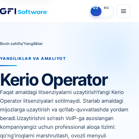
O‘zbekcha
Ruscha
UZ
RU
Menyun
Bosh sahifa
/
Yangiliklar
YANGILIKLAR VA AMALIYOT
Kerio Operator
Faqat amaldagi litsenziyalarni uzaytirishYangi Kerio
Operator litsenziyalari sotilmaydi. Starlab amaldagi
mijozlarga uzaytirish va qo‘llab-quvvatlashda yordam
beradi.Uzaytirishni so‘rash VoIP-ga asoslangan
kompaniyangiz uchun professional aloqa tizimi:
qo'ng'iroqlarni marshrutlash, ovozli menyuli