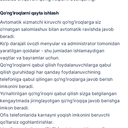
Qo'ng'iroqlarni qayta ishlash
Avtomatik xizmatchi kiruvchi qo'ng'iroqlarga siz
o'rnatgan salomlashuv bilan avtomatik ravishda javob
beradi.
Ko'p darajali ovozli menyular va administrator tomonidan
yaratilgan qoidalar - shu jumladan ishlamaydigan
vaqtlar va bayramlar uchun.
Qo'ng'iroqlarni qabul qilish foydalanuvchilarga qabul
qilish guruhidagi har qanday foydalanuvchining
telefoniga qabul qilingan qo'ng'iroqlarga javob berish
imkonini beradi.
Yo'naltirilgan qo'ng'iroqni qabul qilish sizga belgilangan
kengaytmada jiringlayotgan qo'ng'iroqqa javob berishga
imkon beradi.
Ofis telefonlarida karnayni yoqish imkonini beruvchi
qo'llarsiz ogohlantirishlar.