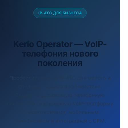
IP-АТС ДЛЯ БИЗНЕСА
Kerio Operator —
VoIP-
телефония
нового
поколения
Профессиональная IP-АТС для малого и
среднего бизнеса в Узбекистане.
Замените устаревшую телефонную
систему на современную VoIP-платформу
с видеозвонками, мобильным
приложением и интеграцией с CRM.