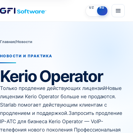
O‘zbekcha
Русский
UZ
RU
Откры
Главная
/
Новости
НОВОСТИ И ПРАКТИКА
Kerio Operator
Только продление действующих лицензийНовые
лицензии Kerio Operator больше не продаются.
Starlab помогает действующим клиентам с
продлением и поддержкой.Запросить продление
IP-АТС для бизнеса Kerio Operator — VoIP-
телефония нового поколения Профессиональная