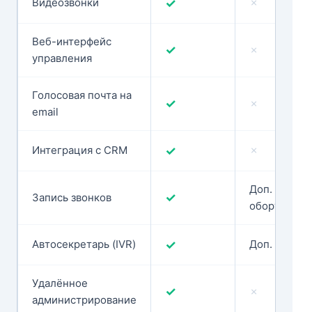
Видеозвонки
✓
✗
Веб-интерфейс
✓
✗
управления
Голосовая почта на
✓
✗
email
Интеграция с CRM
✓
✗
Доп.
✓
Запись звонков
оборудован
Автосекретарь (IVR)
✓
Доп. модуль
Удалённое
✓
✗
администрирование