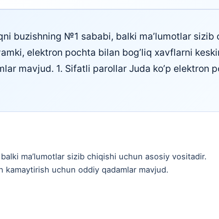
ni buzishning №1 sababi, balki ma’lumotlar sizib 
amki, elektron pochta bilan bog’liq xavflarni keski
ar mavjud. 1. Sifatli parollar Juda ko’p elektron 
lki ma’lumotlar sizib chiqishi uchun asosiy vositadir.
kin kamaytirish uchun oddiy qadamlar mavjud.