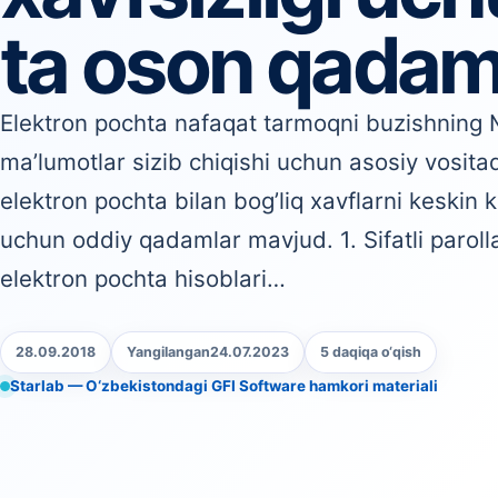
ta oson qada
Elektron pochta nafaqat tarmoqni buzishning 
ma’lumotlar sizib chiqishi uchun asosiy vosita
elektron pochta bilan bog’liq xavflarni keskin 
uchun oddiy qadamlar mavjud. 1. Sifatli paroll
elektron pochta hisoblari…
28.09.2018
Yangilangan
24.07.2023
5 daqiqa o‘qish
Starlab — O‘zbekistondagi GFI Software hamkori materiali