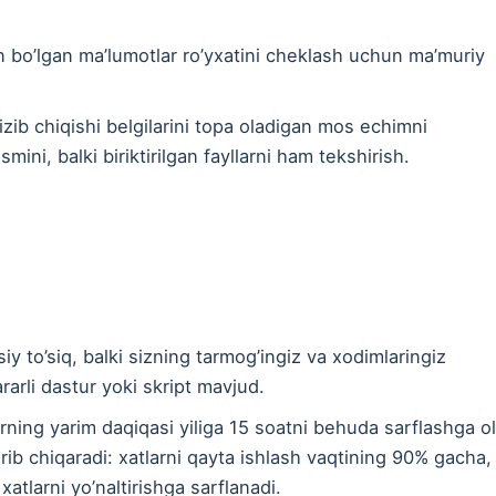
in bo’lgan ma’lumotlar ro’yxatini cheklash uchun ma’muriy
sizib chiqishi belgilarini topa oladigan mos echimni
ini, balki biriktirilgan fayllarni ham tekshirish.
 to’siq, balki sizning tarmog’ingiz va xodimlaringiz
rarli dastur yoki skript mavjud.
ing yarim daqiqasi yiliga 15 soatni behuda sarflashga ol
ib chiqaradi: xatlarni qayta ishlash vaqtining 90% gacha,
atlarni yo’naltirishga sarflanadi.