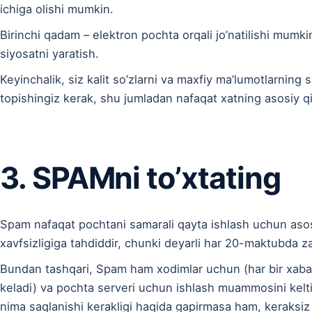
ichiga olishi mumkin.
Birinchi qadam – elektron pochta orqali jo’natilishi mumk
siyosatni yaratish.
Keyinchalik, siz kalit so’zlarni va maxfiy ma’lumotlarning 
topishingiz kerak, shu jumladan nafaqat xatning asosiy qism
3. SPAMni to’xtating
Spam nafaqat pochtani samarali qayta ishlash uchun asosiy
xavfsizligiga tahdiddir, chunki deyarli har 20-maktubda za
Bundan tashqari, Spam ham xodimlar uchun (har bir xabarn
keladi) va pochta serveri uchun ishlash muammosini keltir
nima saqlanishi kerakligi haqida gapirmasa ham, keraksiz x