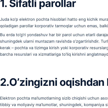
1. Sifatli parollar
Juda ko’p elektron pochta hisoblari hatto eng kichik mur
qoladigan parollar korporativ tarmoqlar uchun emas, balki
Bu erda to’g’ri yondashuv har bir parol uchun etarli daraja
shuningdek ularni muntazam ravishda o’zgartirishdir. Turli x
kerak – pochta va tizimga kirish yoki korporativ resursla
barcha resurslari va xizmatlariga to’liq kirishni anglatmayd
2.O’zingizni oqishdan 
Elektron pochta ma’lumotlarning sizib chiqishi uchun asosi
tibbiy va moliyaviy ma’lumotlar, shuningdek, kompaniya si