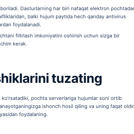
uboriladi. Dasturlarning har biri nafaqat elektron pochtada
fliklaridan, balki hujum paytida hech qanday antivirus
ardan foydalanadi.
htani filtrlash imkoniyatini oshirish uchun sizga bir
echim kerak.
shiklarini tuzating
 ko’rsatadiki, pochta serverlariga hujumlar soni ortib
nayotganingizga ishonch hosil qiling va uning faqat oldi
iyasidan foydalaning.