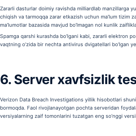
Zararli dasturlar doimiy ravishda milliardlab manzillarga y
chiqish va tarmoqqa zarar etkazish uchun ma’lum tizim zai
ma’lumotlar bazasida mavjud bo’lmagan nol kunlik zaiflikl
Spamga qarshi kurashda bo’lgani kabi, zararli elektron poc
vaqtning o’zida bir nechta antivirus dvigatellari bo’lgan y
6. Server xavfsizlik te
Verizon Data Breach Investigations yillik hisobotlari shuni
bormoqda. Faol rivojlanayotgan pochta serveridan foydala
versiyalarning zaif tomonlarini tuzatgan eng so’nggi vers