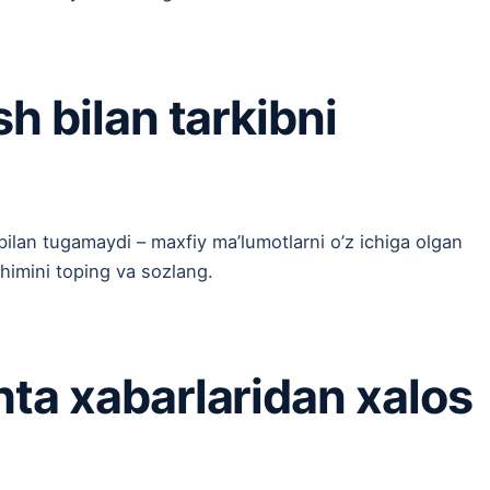
sh bilan tarkibni
 bilan tugamaydi – maxfiy ma’lumotlarni o’z ichiga olgan
himini toping va sozlang.
chta xabarlaridan xalos