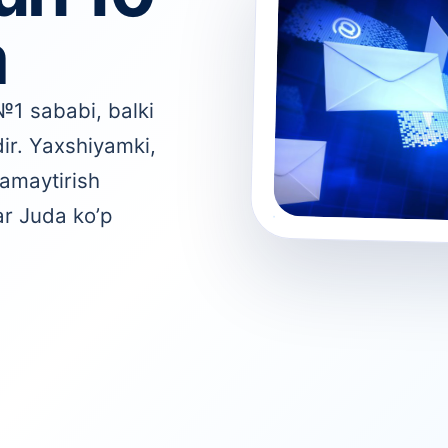
m
№1 sababi, balki
dir. Yaxshiyamki,
kamaytirish
ar Juda ko’p