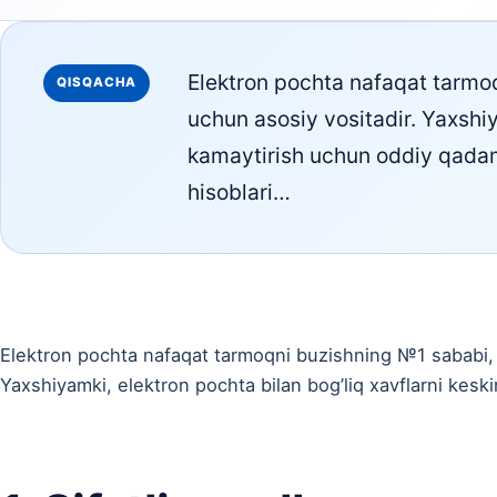
Elektron pochta nafaqat tarmoq
QISQACHA
uchun asosiy vositadir. Yaxshiy
kamaytirish uchun oddiy qadaml
hisoblari…
Elektron pochta nafaqat tarmoqni buzishning №1 sababi, ba
Yaxshiyamki, elektron pochta bilan bog’liq xavflarni kes