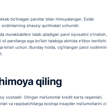
akkab bo’lmagan parollar bilan himoyalangan. Eslab
 xodimlarning shaxsiy qurilmalari uchundir.
da murakkablikni talab qiladigan parol siyosatini o’rnatish,
il parollarga ega bo’lish talabiga alohida e’tibor berilishi
rga kirish uchun. Bunday holda, o’g’irlangan parol xodimni
i.
himoya qiling
y vositadir. Olingan ma’lumotlar kredit karta raqamlari,
rlari va raqobatchilarga boshqa insayder ma’lumotlarini o’