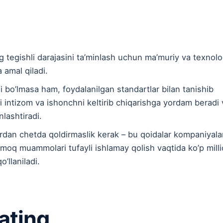
g tegishli darajasini ta’minlash uchun ma’muriy va texnolo
 amal qiladi.
 bo’lmasa ham, foydalanilgan standartlar bilan tanishib
i intizom va ishonchni keltirib chiqarishga yordam beradi 
nlashtiradi.
bordan chetda qoldirmaslik kerak – bu qoidalar kompaniyala
armoq muammolari tufayli ishlamay qolish vaqtida ko’p mill
’llaniladi.
gating