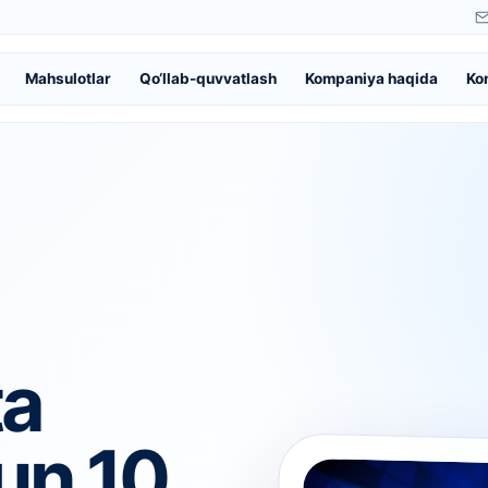
Mahsulotlar
Qo‘llab-quvvatlash
Kompaniya haqida
Ko
ta
hun 10