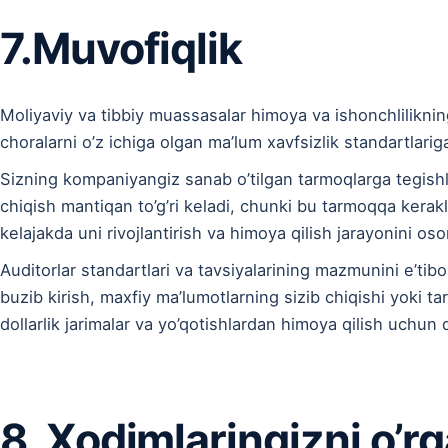
7.Muvofiqlik
Moliyaviy va tibbiy muassasalar himoya va ishonchliliknin
choralarni o’z ichiga olgan ma’lum xavfsizlik standartlariga
Sizning kompaniyangiz sanab o’tilgan tarmoqlarga tegishli
chiqish mantiqan to’g’ri keladi, chunki bu tarmoqqa kerakl
kelajakda uni rivojlantirish va himoya qilish jarayonini oso
Auditorlar standartlari va tavsiyalarining mazmunini e’ti
buzib kirish, maxfiy ma’lumotlarning sizib chiqishi yoki t
dollarlik jarimalar va yo’qotishlardan himoya qilish uchun qo
8. Xodimlaringizni o’r