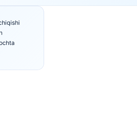
chiqishi
n
pochta