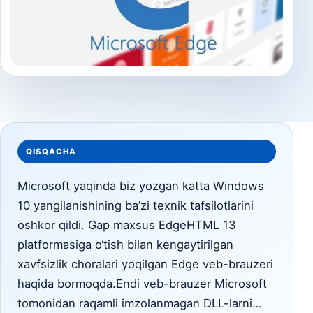
QISQACHA
Microsoft yaqinda biz yozgan katta Windows
10 yangilanishining ba’zi texnik tafsilotlarini
oshkor qildi. Gap maxsus EdgeHTML 13
platformasiga o‘tish bilan kengaytirilgan
xavfsizlik choralari yoqilgan Edge veb-brauzeri
haqida bormoqda.Endi veb-brauzer Microsoft
tomonidan raqamli imzolanmagan DLL-larni…