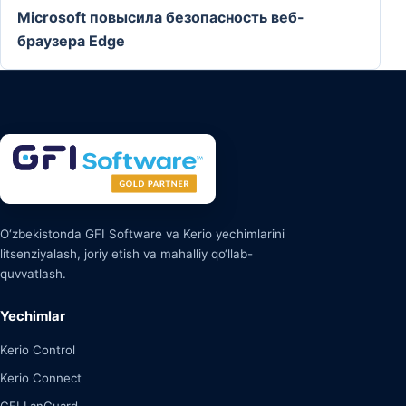
Microsoft повысила безопасность веб-
браузера Edge
O‘zbekistonda GFI Software va Kerio yechimlarini
litsenziyalash, joriy etish va mahalliy qo‘llab-
quvvatlash.
Yechimlar
Kerio Control
Kerio Connect
GFI LanGuard