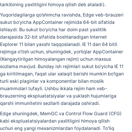
tarkibining yaxlitligini himoya qilish deb ataladi).
Yuqoridagilarga qo’shimcha ravishda, Edge veb-brauzeri
sukut bo’yicha AppContainer rejimida 64-bit sifatida
ishlaydi. Bu sukut bo’yicha har doim past yaxlitlik
darajasida 32-bit sifatida boshlanadigan Internet
Explorer 11 bilan yaxshi taqqoslanadi. IE 11 dan 64 bitli
rejimga o’tish uchun, shuningdek, yorliqlar AppContainer
(Kengaytirilgan himoyalangan rejim) uchun maxsus
sozlama mavjud. Bunday ish rejimlari sukut bo’yicha IE 11
ga kiritilmagan, faqat ular xalaqit berishi mumkin bo’lgan
turli eski plaginlar va komponentlar bilan moslik
muammolari tufayli. Ushbu ikkala rejim ham veb-
brauzerning ekspluatatsiyalar va yuklash hujumlariga
qarshi immunitetini sezilarli darajada oshiradi.
Edge shuningdek, MemGC va Control Flow Guard (CFG)
kabi ekspluatatsiyalardan yaxlitligini himoya qilish
uchun eng yangi mexanizmlardan foydalanadi. Toʻliq