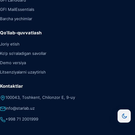
GFI MailEssentials
Barcha yechimlar
Qo‘llab-quvvatlash
Joriy etish
Ko‘p so‘raladigan savollar
Demo versiya
Litsenziyalarni uzaytirish
Kontaktlar
100043, Toshkent, Chilonzor E, 9-uy
info@starlab.uz
+998 71 2001999