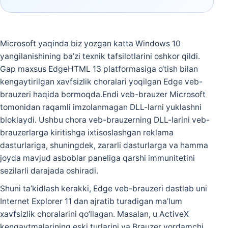
Microsoft yaqinda biz yozgan katta Windows 10
yangilanishining ba’zi texnik tafsilotlarini oshkor qildi.
Gap maxsus EdgeHTML 13 platformasiga o‘tish bilan
kengaytirilgan xavfsizlik choralari yoqilgan Edge veb-
brauzeri haqida bormoqda.Endi veb-brauzer Microsoft
tomonidan raqamli imzolanmagan DLL-larni yuklashni
bloklaydi. Ushbu chora veb-brauzerning DLL-larini veb-
brauzerlarga kiritishga ixtisoslashgan reklama
dasturlariga, shuningdek, zararli dasturlarga va hamma
joyda mavjud asboblar paneliga qarshi immunitetini
sezilarli darajada oshiradi.
Shuni ta’kidlash kerakki, Edge veb-brauzeri dastlab uni
Internet Explorer 11 dan ajratib turadigan ma’lum
xavfsizlik choralarini qo’llagan. Masalan, u ActiveX
kengaytmalarining eski turlarini va Brauzer yordamchi