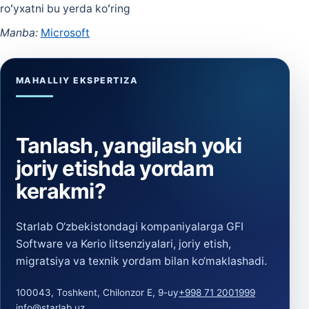
roʻyxatni bu yerda koʻring
Manba:
Microsoft
MAHALLIY EKSPERTIZA
Tanlash, yangilash yoki
joriy etishda yordam
kerakmi?
Starlab O‘zbekistondagi kompaniyalarga GFI
Software va Kerio litsenziyalari, joriy etish,
migratsiya va texnik yordam bilan ko‘maklashadi.
100043, Toshkent, Chilonzor E, 9-uy
+998 71 2001999
info@starlab.uz