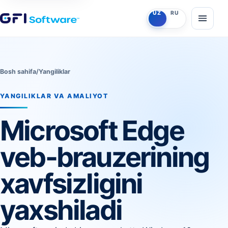
O‘zbekcha
Ruscha
UZ
RU
Menyun
Bosh sahifa
/
Yangiliklar
YANGILIKLAR VA AMALIYOT
Microsoft Edge
veb-brauzerining
xavfsizligini
yaxshiladi