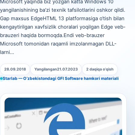
Microsoft yaqinda biz yozgan katta Windows 10
yangilanishining ba’zi texnik tafsilotlarini oshkor qildi.
Gap maxsus EdgeHTML 13 platformasiga o‘tish bilan
kengaytirilgan xavfsizlik choralari yoqilgan Edge veb-
brauzeri haqida bormoqda.Endi veb-brauzer
Microsoft tomonidan raqamli imzolanmagan DLL-
larni…
28.09.2018
Yangilangan
21.07.2023
2 daqiqa o‘qish
Starlab — O‘zbekistondagi GFI Software hamkori materiali