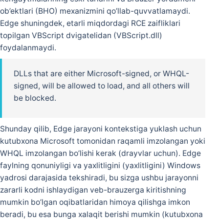
ob’ektlari (BHO) mexanizmini qo’llab-quvvatlamaydi.
Edge shuningdek, etarli miqdordagi RCE zaifliklari
topilgan VBScript dvigatelidan (VBScript.dll)
foydalanmaydi.
DLLs that are either Microsoft-signed, or WHQL-
signed, will be allowed to load, and all others will
be blocked.
Shunday qilib, Edge jarayoni kontekstiga yuklash uchun
kutubxona Microsoft tomonidan raqamli imzolangan yoki
WHQL imzolangan bo’lishi kerak (drayvlar uchun). Edge
faylning qonuniyligi va yaxlitligini (yaxlitligini) Windows
yadrosi darajasida tekshiradi, bu sizga ushbu jarayonni
zararli kodni ishlaydigan veb-brauzerga kiritishning
mumkin bo’lgan oqibatlaridan himoya qilishga imkon
beradi, bu esa bunga xalaqit berishi mumkin (kutubxona