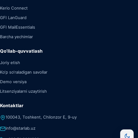
Kerio Connect
GFI LanGuard
GFI MailEssentials
Barcha yechimlar
Qo‘llab-quvvatlash
Joriy etish
Ko‘p so‘raladigan savollar
Demo versiya
Litsenziyalarni uzaytirish
Kontaktlar
100043, Toshkent, Chilonzor E, 9-uy
info@starlab.uz