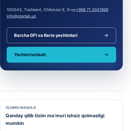
100043, Toshkent, Chilonzor E, 9-uy
+998 71 2001999
info@starlab.uz
Barcha GFI va Kerio yechimlari
Yechim tanlash
OLDINGI MAQOLA
Qanday qilib tizim ma’muri ishsiz qolmasligi
mumkin