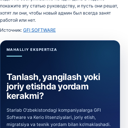
покажите эту статью руководству, и пусть они решат,
хотят ли они, чтобы новый админ был всегда занят
работой или нет.
Источник:
GFI SOFTWARE
MAHALLIY EKSPERTIZA
Tanlash, yangilash yoki
joriy etishda yordam
kerakmi?
Starlab O‘zbekistondagi kompaniyalarga GFI
Software va Kerio litsenziyalari, joriy etish,
migratsiya va texnik yordam bilan ko‘maklashadi.