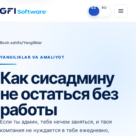
O‘zbekcha
Ruscha
UZ
RU
Menyun
Bosh sahifa
/
Yangiliklar
YANGILIKLAR VA AMALIYOT
Как сисадмину
не остаться без
работы
Если ты админ, тебе нечем заняться, и твоя
компания не нуждается в тебе ежедневно,