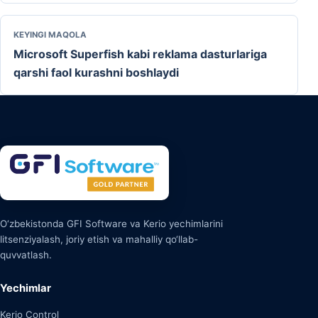
KEYINGI MAQOLA
Microsoft Superfish kabi reklama dasturlariga
qarshi faol kurashni boshlaydi
O‘zbekistonda GFI Software va Kerio yechimlarini
litsenziyalash, joriy etish va mahalliy qo‘llab-
quvvatlash.
Yechimlar
Kerio Control