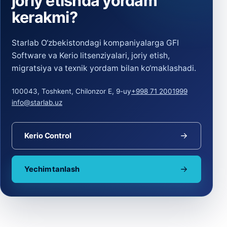
joriy etishda yordam
kerakmi?
Starlab O‘zbekistondagi kompaniyalarga GFI
Software va Kerio litsenziyalari, joriy etish,
migratsiya va texnik yordam bilan ko‘maklashadi.
100043, Toshkent, Chilonzor E, 9-uy
+998 71 2001999
info@starlab.uz
Kerio Control
Yechim tanlash