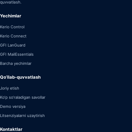
quvvatlash.
Yechimlar
Kerio Control
Kerio Connect
GFI LanGuard
GFI MailEssentials
Barcha yechimlar
Qo‘llab-quvvatlash
Joriy etish
Ko‘p so‘raladigan savollar
Demo versiya
Litsenziyalarni uzaytirish
Kontaktlar