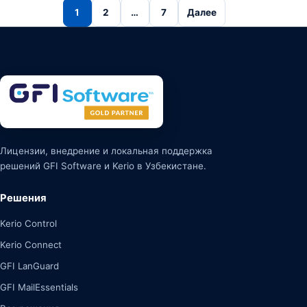
Пагинация записей
1
2
…
7
Далее
Лицензии, внедрение и локальная поддержка
решений GFI Software и Kerio в Узбекистане.
Решения
Kerio Control
Kerio Connect
GFI LanGuard
GFI MailEssentials