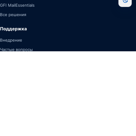
GFI MailEssentials
Все решения
Поддержка
Внедрение
Частые вопросы
Демо-версия
Продление лицензий
Контакты
100043, Ташкент, Чиланзар Е, дом 9
info@starlab.uz
+998 71 2001999