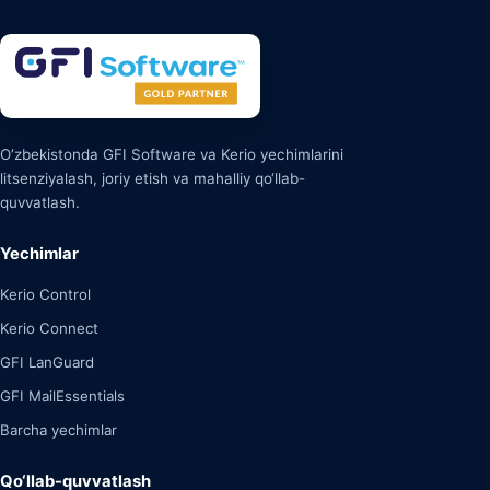
O‘zbekistonda GFI Software va Kerio yechimlarini
litsenziyalash, joriy etish va mahalliy qo‘llab-
quvvatlash.
Yechimlar
Kerio Control
Kerio Connect
GFI LanGuard
GFI MailEssentials
Barcha yechimlar
Qo‘llab-quvvatlash