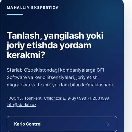
MAHALLIY EKSPERTIZA
Tanlash, yangilash yoki
joriy etishda yordam
kerakmi?
Starlab O‘zbekistondagi kompaniyalarga GFI
Software va Kerio litsenziyalari, joriy etish,
migratsiya va texnik yordam bilan ko‘maklashadi.
100043, Toshkent, Chilonzor E, 9-uy
+998 71 2001999
info@starlab.uz
Kerio Control