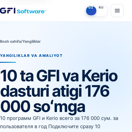
O‘zbekcha
Ruscha
UZ
RU
Menyun
Bosh sahifa
/
Yangiliklar
YANGILIKLAR VA AMALIYOT
10 ta GFI va Kerio
dasturi atigi 176
000 soʻmga
10 программ GFI и Kerio всего за 176 000 сум. за
пользователя в год Подключите сразу 10