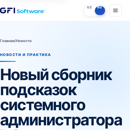
O‘zbekcha
Русский
UZ
RU
Откры
Главная
/
Новости
НОВОСТИ И ПРАКТИКА
Новый сборник
подсказок
системного
администратора